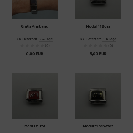
sik
antasie Figuren
Gratis Armband
Modul #1 Boss
legion
Lieferzeit:
3-4 Tage
Lieferzeit:
3-4 Tage
(0)
(0)
nne Mond Sterne
0,00 EUR
5,00 EUR
ele
ort
atement / Zeichen
ernzeichen
erwelt
Modul #1 rot
Modul #1 schwarz
laub