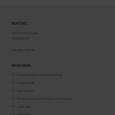
KONTAKT
Feldtmannstr. 34a
13088 Berlin
info@tonitex.de
MEHR ÜBER...
Privatsphäre und Datenschutz
Unsere AGB
Impressum
Widerrufsrecht & Widerrufsformular
Lieferzeit
Hersteller