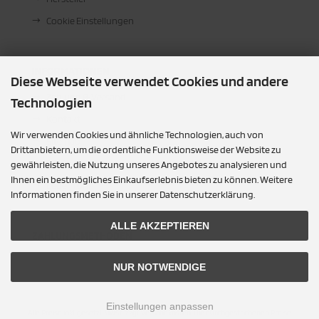
Cookie Einstellungen
INFORMATIONEN
Diese Webseite verwendet Cookies und andere
Zahlung & Versand
Technologien
Kontakt
Wir verwenden Cookies und ähnliche Technologien, auch von
Sitemap
Drittanbietern, um die ordentliche Funktionsweise der Website zu
Für Sie vor Ort
gewährleisten, die Nutzung unseres Angebotes zu analysieren und
Ihnen ein bestmögliches Einkaufserlebnis bieten zu können. Weitere
Leder Toni
Informationen finden Sie in unserer Datenschutzerklärung.
ALLE AKZEPTIEREN
ZAHLUNGSMETHODEN
NUR NOTWENDIGE
Einstellungen anpassen
Alle Preise inkl. gesetzl. MwSt. zzgl.
Versandkosten
. Die durchgestrichenen Preise