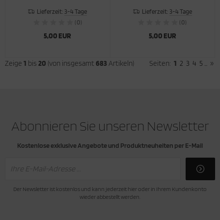
Lieferzeit:
3-4 Tage
Lieferzeit:
3-4 Tage
(0)
(0)
5,00 EUR
5,00 EUR
Zeige
1
bis
20
(von insgesamt
683
Artikeln)
Seiten:
1
2
3
4
5
...
»
Abonnieren Sie unseren Newsletter
Kostenlose exklusive Angebote und Produktneuheiten per E-Mail
Der Newsletter ist kostenlos und kann jederzeit hier oder in Ihrem Kundenkonto
wieder abbestellt werden.