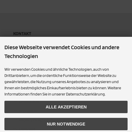
KONTAKT
Feldtmannstr. 34a
Diese Webseite verwendet Cookies und andere
13088 Berlin
Technologien
info@tonitex.de
Wir verwenden Cookies und ähnliche Technologien, auch von
Drittanbietern, um die ordentliche Funktionsweise der Website zu
gewährleisten, die Nutzung unseres Angebotes zu analysieren und
MEHR ÜBER...
Ihnen ein bestmögliches Einkaufserlebnis bieten zu können. Weitere
Privatsphäre und Datenschutz
Informationen finden Sie in unserer Datenschutzerklärung.
Unsere AGB
ALLE AKZEPTIEREN
Impressum
Widerrufsrecht & Widerrufsformular
NUR NOTWENDIGE
Lieferzeit