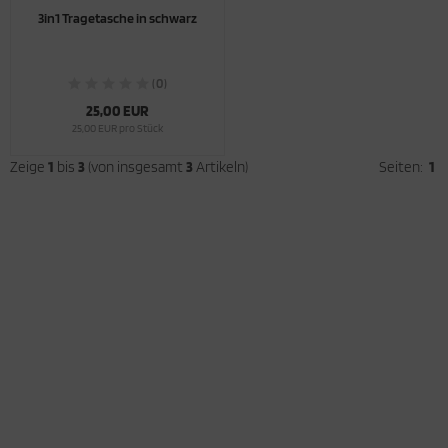
3in1 Tragetasche in schwarz
sik
antasie Figuren
(0)
25,00 EUR
legion
25,00 EUR pro Stück
Zeige
1
bis
3
(von insgesamt
3
Artikeln)
Seiten:
1
nne Mond Sterne
ele
ort
atement / Zeichen
ernzeichen
erwelt
laub