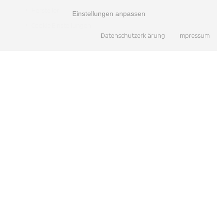
Hersteller
Einstellungen anpassen
Cookie Einstellungen
Datenschutzerklärung
Impressum
INFORMATIONEN
Zahlung & Versand
Kontakt
Sitemap
Für Sie vor Ort
Leder Toni
ZAHLUNGSMETHODEN