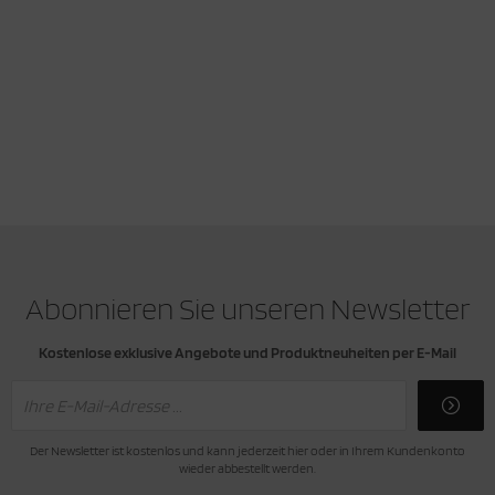
ihnachten
Abonnieren Sie unseren Newsletter
Kostenlose exklusive Angebote und Produktneuheiten per E-Mail
Der Newsletter ist kostenlos und kann jederzeit hier oder in Ihrem Kundenkonto
wieder abbestellt werden.