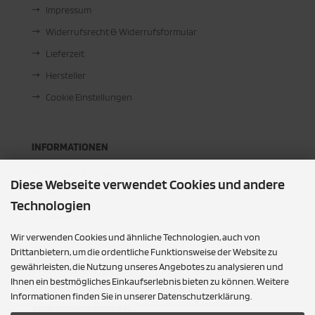
Impressum
Widerrufsrecht & Widerrufsformular
Lieferzeit
Hersteller
Cookie Einstellungen
INFORMATIONEN
Zahlung & Versand
Diese Webseite verwendet Cookies und andere
Kontakt
Technologien
Sitemap
Wir verwenden Cookies und ähnliche Technologien, auch von
Für Sie vor Ort
Drittanbietern, um die ordentliche Funktionsweise der Website zu
Leder Toni
gewährleisten, die Nutzung unseres Angebotes zu analysieren und
Ihnen ein bestmögliches Einkaufserlebnis bieten zu können. Weitere
Informationen finden Sie in unserer Datenschutzerklärung.
ZAHLUNGSMETHODEN