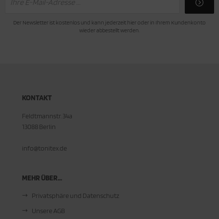
Der Newsletter ist kostenlos und kann jederzeit hier oder in Ihrem Kundenkonto
wieder abbestellt werden.
KONTAKT
Feldtmannstr. 34a
13088 Berlin
info@tonitex.de
MEHR ÜBER...
Privatsphäre und Datenschutz
Unsere AGB