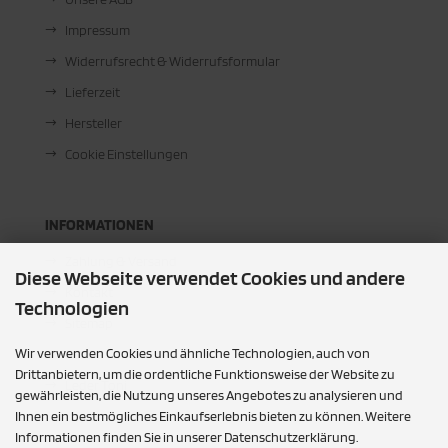
Impressum
Widerrufsrecht & Widerrufsformular
Lieferzeit
Hersteller
Cookie Einstellungen
INFORMATIONEN
Zahlung & Versand
Diese Webseite verwendet Cookies und andere
Kontakt
Technologien
Sitemap
Wir verwenden Cookies und ähnliche Technologien, auch von
Für Sie vor Ort
Drittanbietern, um die ordentliche Funktionsweise der Website zu
Leder Toni
gewährleisten, die Nutzung unseres Angebotes zu analysieren und
Ihnen ein bestmögliches Einkaufserlebnis bieten zu können. Weitere
Informationen finden Sie in unserer Datenschutzerklärung.