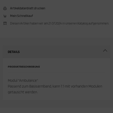
Artikeldatenblatt drucken
Mein Schnellkauf
Diesen Artikel haben wir am 21.07.2024 in unseren Katalog aufgenommen.
DETAILS
PRODUKTBESCHREIBUNG
Modul "Ambulance"
Passend zum Basisarmband, kann 1:1 mit vorhanden Modulen
getauscht werden.