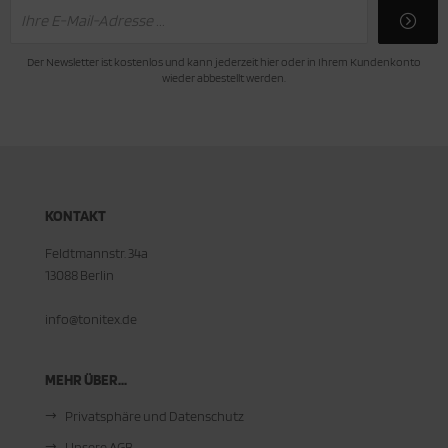
Der Newsletter ist kostenlos und kann jederzeit hier oder in Ihrem Kundenkonto
wieder abbestellt werden.
KONTAKT
Feldtmannstr. 34a
13088 Berlin
info@tonitex.de
MEHR ÜBER...
Privatsphäre und Datenschutz
Unsere AGB