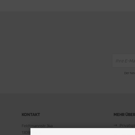
Der New
KONTAKT
MEHR ÜBER.
Privats
Feldtmannstr. 34a
13088 Berlin
Unsere 