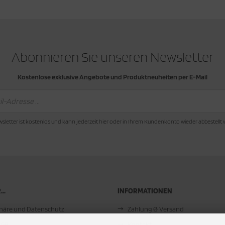
Abonnieren Sie unseren Newsletter
Kostenlose exklusive Angebote und Produktneuheiten per E-Mail
sletter ist kostenlos und kann jederzeit hier oder in Ihrem Kundenkonto wieder abbestellt
..
INFORMATIONEN
phäre und Datenschutz
Zahlung & Versand
AGB
Kontakt