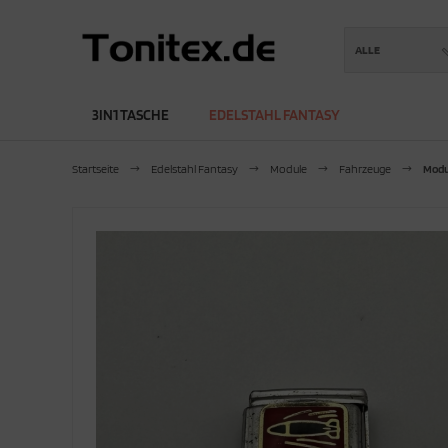
ALLE
3IN1 TASCHE
EDELSTAHL FANTASY
Startseite
Edelstahl Fantasy
Module
Fahrzeuge
Modu