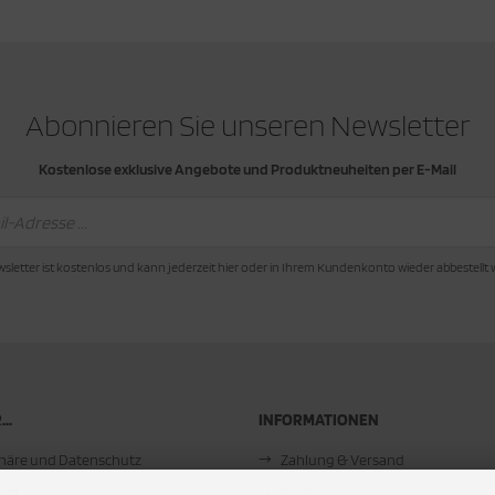
Abonnieren Sie unseren Newsletter
Kostenlose exklusive Angebote und Produktneuheiten per E-Mail
sletter ist kostenlos und kann jederzeit hier oder in Ihrem Kundenkonto wieder abbestellt
..
INFORMATIONEN
phäre und Datenschutz
Zahlung & Versand
AGB
Kontakt