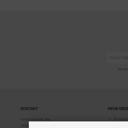
Der New
KONTAKT
MEHR ÜBER.
Privats
Feldtmannstr. 34a
13088 Berlin
Unsere 