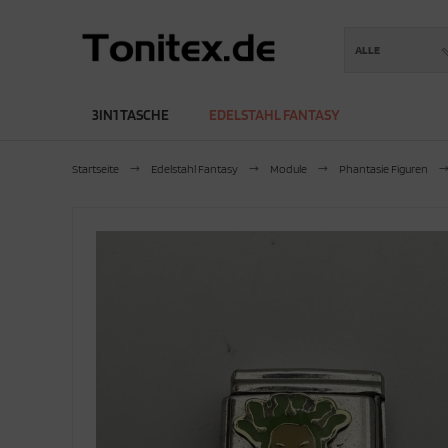
ALLE
3IN1 TASCHE
EDELSTAHL FANTASY
Startseite
Edelstahl Fantasy
Module
Phantasie Figuren