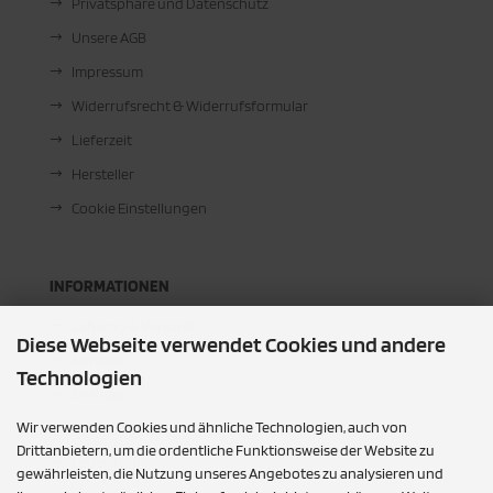
Privatsphäre und Datenschutz
Unsere AGB
Impressum
Widerrufsrecht & Widerrufsformular
Lieferzeit
Hersteller
Cookie Einstellungen
INFORMATIONEN
Zahlung & Versand
Diese Webseite verwendet Cookies und andere
Kontakt
Technologien
Sitemap
Wir verwenden Cookies und ähnliche Technologien, auch von
Für Sie vor Ort
Drittanbietern, um die ordentliche Funktionsweise der Website zu
Leder Toni
gewährleisten, die Nutzung unseres Angebotes zu analysieren und