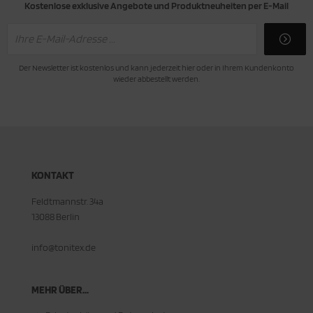
Kostenlose exklusive Angebote und Produktneuheiten per E-Mail
Der Newsletter ist kostenlos und kann jederzeit hier oder in Ihrem Kundenkonto
wieder abbestellt werden.
KONTAKT
Feldtmannstr. 34a
13088 Berlin
info@tonitex.de
MEHR ÜBER...